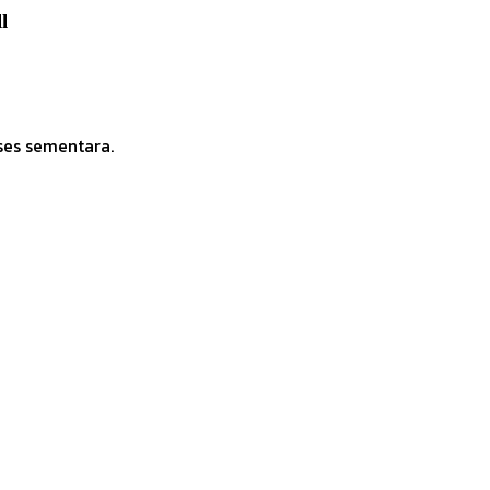
l
ses sementara.