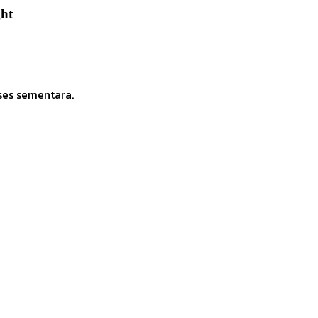
ght
ses sementara.