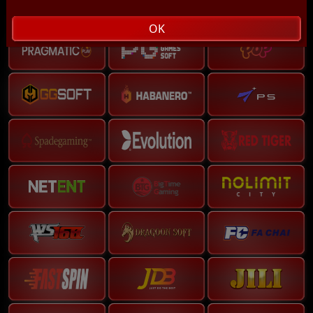
Provider Kami
OK