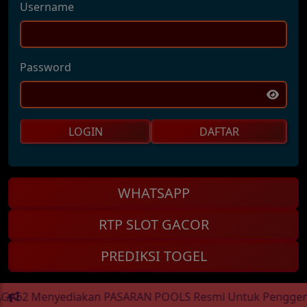
Username
Password
LOGIN
DAFTAR
WHATSAPP
RTP SLOT GACOR
PREDIKSI TOGEL
nyediakan PASARAN POOLS Resmi Untuk Penggemar HONGKO