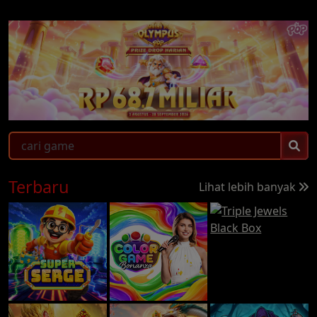
Terbaru
Lihat lebih banyak