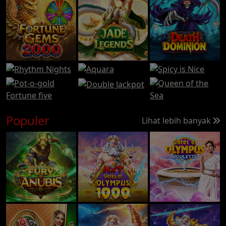
Populer
Lihat lebih banyak